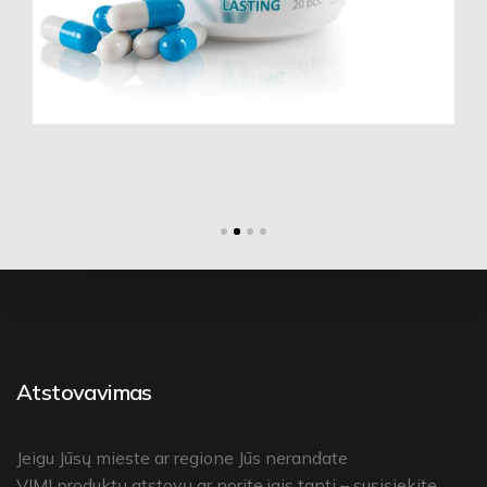
Atstovavimas
Jeigu Jūsų mieste ar regione Jūs nerandate
VIMI produktų atstovų
ar norite jais tapti –
susisiekite
.