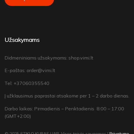
Užsakymams
Didmeniniams užsakymams:
shop.vimi.lt
E-paštas:
order@vimi.lt
Tel: +37060355540
Į užklausimus paprastai atsakome per 1 – 2 darbo dienas.
Darbo laikas: Pirmadienis – Penktadienis 8:00 – 17:00
(GMT+2:00)
© 2025 STIKLO KUBAS UAB, Visos teisės saugomos |
Privatumo