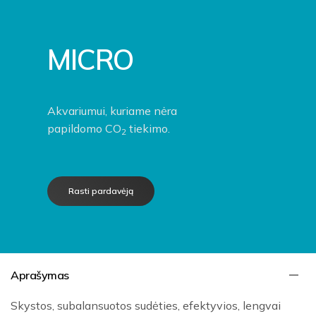
MICRO
Akvariumui, kuriame nėra
papildomo CO
tiekimo.
2
Rasti pardavėją
Aprašymas
Skystos, subalansuotos sudėties, efektyvios, lengvai