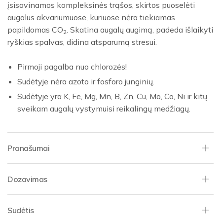
įsisavinamos kompleksinės trąšos, skirtos puoselėti
augalus akvariumuose, kuriuose nėra tiekiamas
papildomas CO
. Skatina augalų augimą, padeda išlaikyti
2
ryškias spalvas, didina atsparumą stresui.
Pirmoji pagalba nuo chlorozės!
Sudėtyje nėra azoto ir fosforo junginių.
Sudėtyje yra K, Fe, Mg, Mn, B, Zn, Cu, Mo, Co, Ni ir kitų
sveikam augalų vystymuisi reikalingų medžiagų.
Pranašumai
Dozavimas
Sudėtis