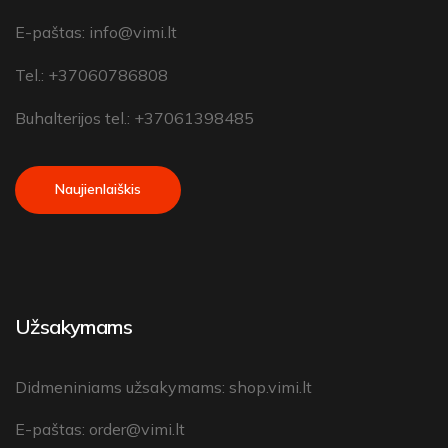
E-paštas:
info@vimi.lt
Tel.: +37060786808
Buhalterijos tel.: +37061398485
Naujienlaiškis
Užsakymams
Didmeniniams užsakymams:
shop.vimi.lt
E-paštas:
order@vimi.lt