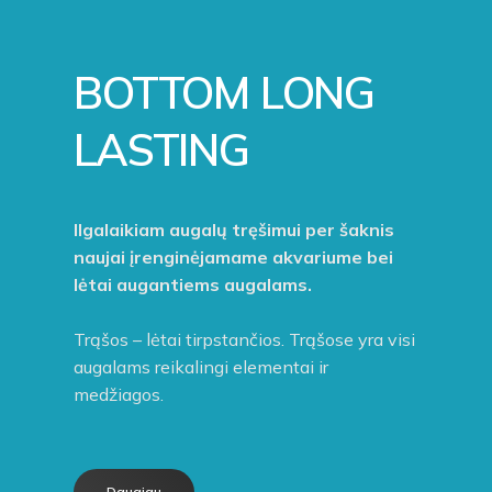
BOTTOM LONG
LASTING
Ilgalaikiam augalų tręšimui per šaknis
naujai įrenginėjamame akvariume bei
lėtai augantiems augalams.
Trąšos – lėtai tirpstančios. Trąšose yra visi
augalams reikalingi elementai ir
medžiagos.
Daugiau