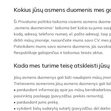
Kokius jūsų asmens duomenis mes ga
Ši Privatumo politika taikoma visiems asmens duomeni
„asmens duomenimis“ laikoma bet kokia su jumis susijusi
kodą, adresą, telefono numerį, el. pašto adresą), taip p
dirbti mūsų įmonėje, nusiunčiate mums savo CV, mes jūs
Pateikdami mums savo asmens duomenis, jūs suvokiate 
Respublikoje galiojančius ir taikomus teisės aktus.
Kada mes turime teisę atskleisti jūs
Jūsų asmens duomenys gali būti naudojami mūsų įmonėj
Tretiesiems asmenims jūsų asmens duomenys gali būti a
• perduodant informaciją apie jus mūsų bendradarbiavi
pasirinktą paslaugą (pavyzdžiui, prekės remontą),
• parduodant jums prekę,
• vykdant šalių sudarytą sutartį (pavyzdžiui, dėl darbo 