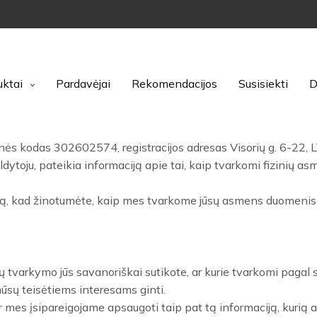
uktai
Pardavėjai
Rekomendacijos
Susisiekti
D
s kodas 302602574, registracijos adresas Visorių g. 6-22, L
oju, pateikia informaciją apie tai, kaip tvarkomi fizinių a
tiką, kad žinotumėte, kaip mes tvarkome jūsų asmens duomenis
 tvarkymo jūs savanoriškai sutikote, ar kurie tvarkomi pagal s
mūsų teisėtiems interesams ginti.
r mes įsipareigojame apsaugoti taip pat tą informaciją, kurią 