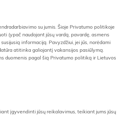
dradarbiavimo su jumis. Šioje Privatumo politikoje
ikuoti (ypač naudojant jūsų vardą, pavardę, asmens
susijusią informaciją. Pavyzdžiui, jei jūs, norėdami
atūra atitinka galiojantį vakansijos pasiūlymą.
s duomenis pagal šią Privatumo politiką ir Lietuvos
nt įgyvendinti jūsų reikalavimus, teikiant jums jūsų