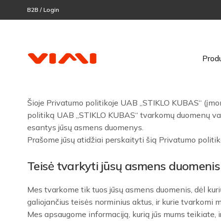
B2B / Login
Prod
Šioje Privatumo politikoje UAB „STIKLO KUBAS“ (įmonė
politiką UAB „STIKLO KUBAS“ tvarkomų duomenų valdyt
esantys jūsų asmens duomenys.
Prašome jūsų atidžiai perskaityti šią Privatumo poli
Teisė tvarkyti jūsų asmens duomenis
Mes tvarkome tik tuos jūsų asmens duomenis, dėl kurių
galiojančius teisės norminius aktus, ir kurie tvarkomi 
Mes apsaugome informaciją, kurią jūs mums teikiate, i