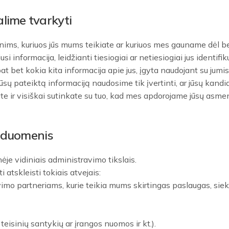
lime tvarkyti
ms, kuriuos jūs mums teikiate ar kuriuos mes gauname dėl ben
 informacija, leidžianti tiesiogiai ar netiesiogiai jus identif
at bet kokia kita informacija apie jus, įgyta naudojant su jumis 
ų pateiktą informaciją naudosime tik įvertinti, ar jūsų kandid
ir visiškai sutinkate su tuo, kad mes apdorojame jūsų asmen
ų duomenis
e vidiniais administravimo tikslais.
tskleisti tokiais atvejais:
mo partneriams, kurie teikia mums skirtingas paslaugas, siekia
teisinių santykių ar įrangos nuomos ir kt.).