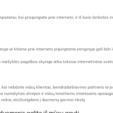
iuteriui, kai prisijungiate prie interneto, ir iš kurio lankotės
ryje ar kitame prie interneto prijungtame įrenginyje gali būti
 naršyklės pagalbos skyriuje arba tokiose internetinėse sve
 kai nebūsite mūsų klientas, bendradarbiavimo partneris ar jo k
e numatytais atvejais ir mūsų teisėtiems interesams apsaugot
 reikia, atsižvelgdami į duomenų gavimo tikslą.
duomenis galite iš mūsų gauti