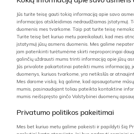
Jūs turite teisę gauti tokią informaciją apie savo as
informacijos atskleidimas nedraudžiamas įstatymu). Ta
duomenis mes tvarkome. Taip pat turite teisę nemoka
Turite teisę bet kuriuo metu pareikalauti, kad mes at
įstatymu) jūsų asmens duomenis. Mes galime nepatenki
jam patenkinti turėtumėme skirti neproporcingai daug p
galinčių uždrausti mums trinti informaciją apie jūsų 
Jūs privalote pakartotinai pateikti mums informaciją, 
duomenys, kuriuos tvarkome, yra netikslūs ar atnaujint
Mes darome viską, ką galime, kad apsaugotume mūsų ž
mumis, pasinaudojant toliau pateikta kontaktine inform
mumis neišspręsto ginčo Valstybinei duomenų apsaugo
Privatumo politikos pakeitimai
Mes bet kuriuo metu galime pakeisti ir papildyti šią P