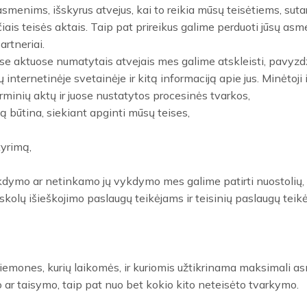
enims, išskyrus atvejus, kai to reikia mūsų teisėtiems, sutart
čiais teisės aktais. Taip pat prireikus galime perduoti jūsų a
rtneriai.
e aktuose numatytais atvejais mes galime atskleisti, pavyzdžiu
ernetinėje svetainėje ir kitą informaciją apie jus. Minėtoji in
orminių aktų ir juose nustatytos procesinės tvarkos,
ą būtina, siekiant apginti mūsų teises,
tyrimą,
ykdymo ar netinkamo jų vykdymo mes galime patirti nuostolių, me
skolų išieškojimo paslaugų teikėjams ir teisinių paslaugų teik
riemones, kurių laikomės, ir kuriomis užtikrinama maksimali
 ar taisymo, taip pat nuo bet kokio kito neteisėto tvarkymo.