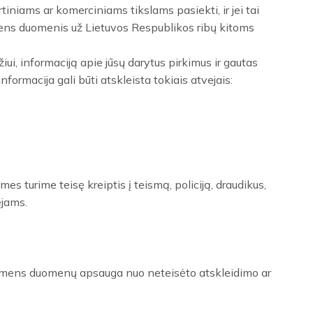
iniams ar komerciniams tikslams pasiekti, ir jei tai
smens duomenis už Lietuvos Respublikos ribų kitoms
i, informaciją apie jūsų darytus pirkimus ir gautas
formacija gali būti atskleista tokiais atvejais:
s turime teisę kreiptis į teismą, policiją, draudikus,
ėjams.
 asmens duomenų apsauga nuo neteisėto atskleidimo ar