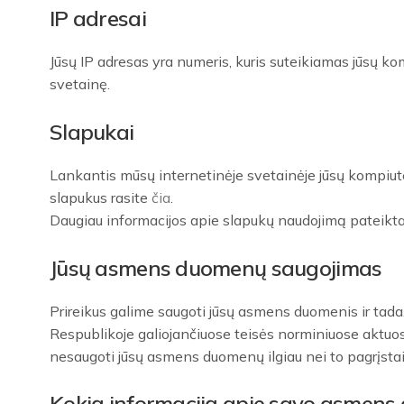
IP adresai
Jūsų IP adresas yra numeris, kuris suteikiamas jūsų komp
svetainę.
Slapukai
Lankantis mūsų internetinėje svetainėje jūsų kompiute
slapukus rasite
čia
.
Daugiau informacijos apie slapukų naudojimą pateikta
Jūsų asmens duomenų saugojimas
Prireikus galime saugoti jūsų asmens duomenis ir tada,
Respublikoje galiojančiuose teisės norminiuose aktuos
nesaugoti jūsų asmens duomenų ilgiau nei to pagrįstai
Kokią informaciją apie savo asmens 