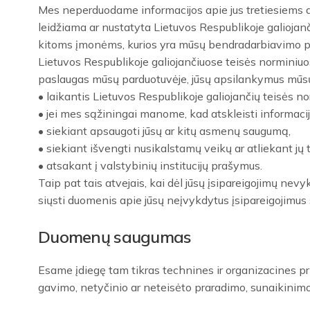
Mes neperduodame informacijos apie jus tretiesiems asm
leidžiama ar nustatyta Lietuvos Respublikoje galiojan
kitoms įmonėms, kurios yra mūsų bendradarbiavimo pa
Lietuvos Respublikoje galiojančiuose teisės norminiuos
paslaugas mūsų parduotuvėje, jūsų apsilankymus mūsų int
• laikantis Lietuvos Respublikoje galiojančių teisės n
• jei mes sąžiningai manome, kad atskleisti informacij
• siekiant apsaugoti jūsų ar kitų asmenų saugumą,
• siekiant išvengti nusikalstamų veikų ar atliekant jų 
• atsakant į valstybinių institucijų prašymus.
Taip pat tais atvejais, kai dėl jūsų įsipareigojimų nev
siųsti duomenis apie jūsų neįvykdytus įsipareigojimus 
Duomenų saugumas
Esame įdiegę tam tikras technines ir organizacines p
gavimo, netyčinio ar neteisėto praradimo, sunaikinimo