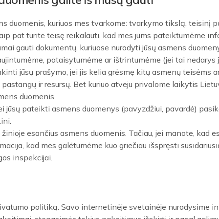
mens duomenis, kuriuos mes tvarkome: tvarkymo tikslą, teisinį
ip pat turite teisę reikalauti, kad mes jums pateiktumėme inf
mai gauti dokumentų, kuriuose nurodyti jūsų asmens duomenys
naujintumėme, pataisytumėme ar ištrintumėme (jei tai nedarys 
nti jūsų prašymo, jei jis kelia grėsmę kitų asmenų teisėms a
astangų ir resursų. Bet kuriuo atveju privalome laikytis Lietu
asmens duomenis.
jei jūsų pateikti asmens duomenys (pavyzdžiui, pavardė) pasike
ini.
inioje esančius asmens duomenis. Tačiau, jei manote, kad esa
acija, kad mes galėtumėme kuo griečiau išspręsti susidariusią s
s inspekcijai.
rivatumo politiką. Savo internetinėje svetainėje nurodysime in