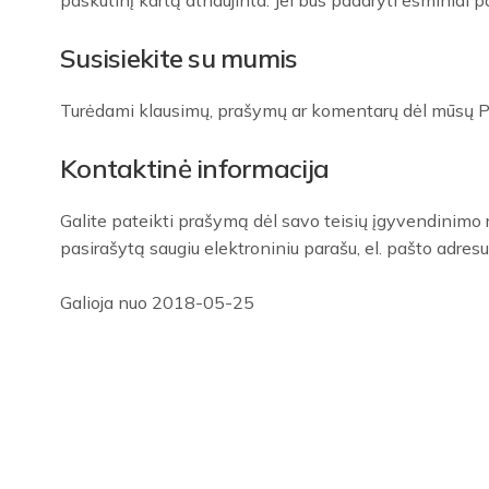
paskutinį kartą atnaujinta. Jei bus padaryti esminiai 
Susisiekite su mumis
Turėdami klausimų, prašymų ar komentarų dėl mūsų Priv
Kontaktinė informacija
Galite pateikti prašymą dėl savo teisių įgyvendinimo 
pasirašytą saugiu elektroniniu parašu, el. pašto adresu
Galioja nuo 2018-05-25
Atstovavimas