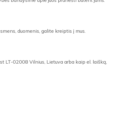
imybes bandysime apie juos pranešti būtent jums.
smens, duomenis, galite kreiptis į mus.
 LT-02008 Vilnius, Lietuva arba kaip el. laišką,
Užsakymams