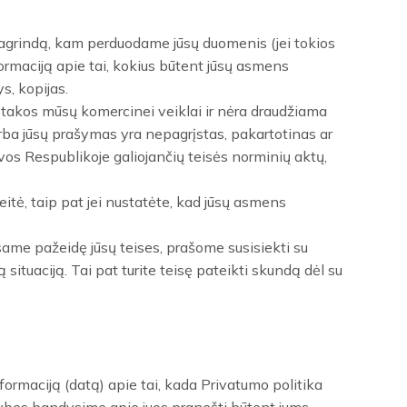
 pagrindą, kam perduodame jūsų duomenis (jei tokios
ormaciją apie tai, kokius būtent jūsų asmens
, kopijas.
įtakos mūsų komercinei veiklai ir nėra draudžiama
rba jūsų prašymas yra nepagrįstas, pakartotinas ar
vos Respublikoje galiojančių teisės norminių aktų,
itė, taip pat jei nustatėte, kad jūsų asmens
me pažeidę jūsų teises, prašome susisiekti su
ituaciją. Tai pat turite teisę pateikti skundą dėl su
formaciją (datą) apie tai, kada Privatumo politika