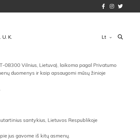
. U. K.
Lt
T-08300 Vilnius, Lietuva), laikoma pagal Privatumo
smenų duomenys ir kaip apsaugomi mūsų žinioje
.
utartinius santykius, Lietuvos Respublikoje
apie jus gavome iš kitų asmenų.