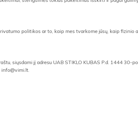
pakeitimai, stengsimės tokius pakeitimus išskirti ir pagal gal
atumo politikos ar to, kaip mes tvarkome jūsų, kaip fizinio a
raštu, siųsdami jį adresu UAB STIKLO KUBAS P.d. 1444 30-post
 info@vimi.lt.
Kontaktai