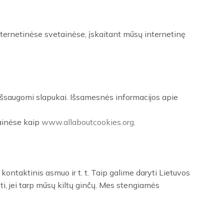
 internetinėse svetainėse, įskaitant mūsų internetinę
 išsaugomi slapukai. Išsamesnės informacijos apie
tainėse kaip
www.allaboutcookies.org
.
ontaktinis asmuo ir t. t. Taip galime daryti Lietuvos
i, jei tarp mūsų kiltų ginčų. Mes stengiamės