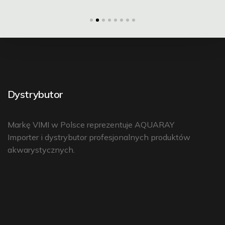
Dystrybutor
Markę VIMI w Polsce reprezentuje
AQUARAY
Importer i dystrybutor profesjonalnych produktów
akwarystycznych.