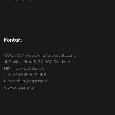
Kontakt
AQUARAY Hurtownia Akwarystyczna
ul. Spółdzielcza 5, 78-300 Świdwin
NIP: PL 6721992035
Tel.: +48 883 572 938
E-mail:
hurt@aquaray.pl
www.aquaray.pl