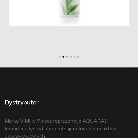
Dystrybutor
Markę VIMI w Polsce reprezentuje
AQUARAY
Importer i dystrybutor profesjonalnych produktów
akwarystycznych.