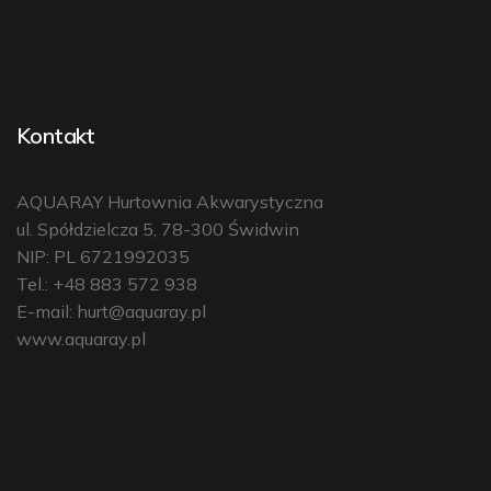
Kontakt
AQUARAY Hurtownia Akwarystyczna
ul. Spółdzielcza 5, 78-300 Świdwin
NIP: PL 6721992035
Tel.: +48 883 572 938
E-mail:
hurt@aquaray.pl
www.aquaray.pl