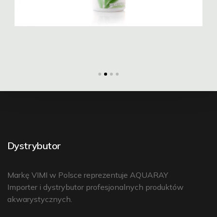
Dystrybutor
Markę VIMI w Polsce reprezentuje
AQUARAY
Importer i dystrybutor profesjonalnych produktów
akwarystycznych.